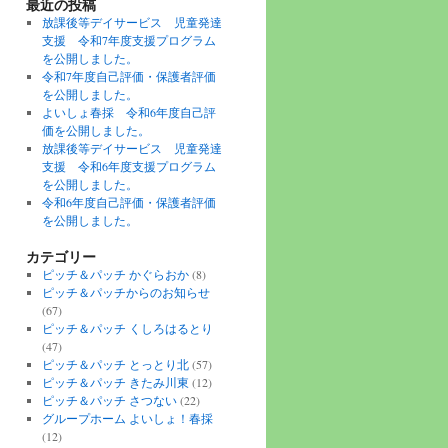
最近の投稿
放課後等デイサービス 児童発達
支援 令和7年度支援プログラム
を公開しました。
令和7年度自己評価・保護者評価
を公開しました。
よいしょ春採 令和6年度自己評
価を公開しました。
放課後等デイサービス 児童発達
支援 令和6年度支援プログラム
を公開しました。
令和6年度自己評価・保護者評価
を公開しました。
カテゴリー
ピッチ＆パッチ かぐらおか
(8)
ピッチ＆パッチからのお知らせ
(67)
ピッチ＆パッチ くしろはるとり
(47)
ピッチ＆パッチ とっとり北
(57)
ピッチ＆パッチ きたみ川東
(12)
ピッチ＆パッチ さつない
(22)
グループホーム よいしょ！春採
(12)