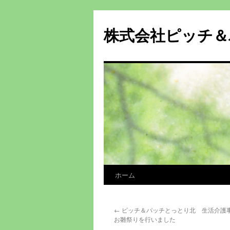
株式会社ピッチ＆
ホーム
コ
ン
←
ピッチ＆パッチとっとり北 生活介護
テ
お雛祭りを行いました