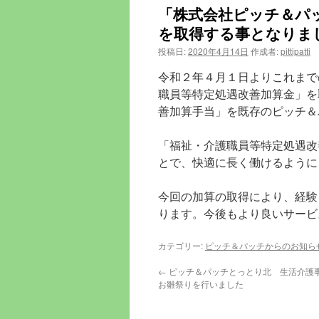
ン
「株式会社ピッチ＆パ
を取得する事となりま
ツ
投稿日:
2020年4月14日
作成者:
pittipatti
へ
令和２年４月１日よりこれまで
ス
職員等特定処遇改善加算金」を
善加算手当」を既存のピッチ＆
キ
ッ
「福祉・介護職員等特定処遇改
とで、快適に長く働けるように
プ
今回の加算の取得により、経験
ります。今後もより良いサービ
カテゴリー:
ピッチ＆パッチからのお知ら
←
ピッチ＆パッチとっとり北 生活介護
お雛祭りを行いました