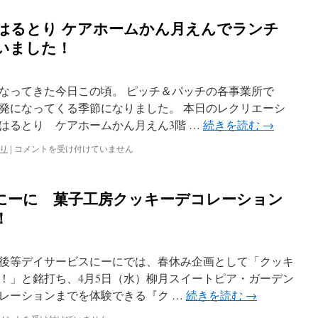
チ
＆
はるとり ケアホームかん月えんでランチ
パ
ッ
いました！
チ
と
っ
なってきた今日この頃。 ピッチ＆パッチの各事業所で
と
り
発になってくる季節になりました。 本日のレクリエーシ
北
はるとり ケアホームかん月えん3階 …
続きを読む
→
ケ
ア
ピ
り
|
コメントを受け付けていません
ホ
ッ
ー
チ
ム
＆
にーに 菓子工房クッキーデコレーション
9-
パ
6
ッ
！
博
チ
物
く
館
し
に
後等デイサービスにーにでは、春休み企画として「クッキ
ろ
行
は
！」と銘打ち、4月5日（水）柳月スイートピア・ガーデン
っ
る
レーションまでを体験できる『ク …
続きを読む
→
て
と
き
り