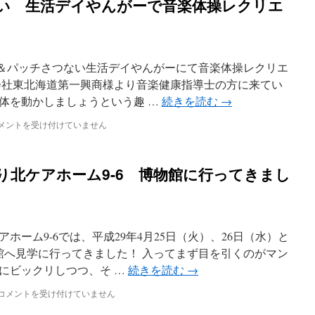
い 生活デイやんがーで音楽体操レクリエ
ッチ＆パッチさつない生活デイやんがーにて音楽体操レクリエ
会社東北海道第一興商様より音楽健康指導士の方に来てい
体を動かしましょうという趣 …
続きを読む
→
メントを受け付けていません
り北ケアホーム9-6 博物館に行ってきまし
ホーム9-6では、平成29年4月25日（火）、26日（水）と
い
館へ見学に行ってきました！ 入ってまず目を引くのがマン
にビックリしつつ、そ …
続きを読む
→
ピ
コメントを受け付けていません
ッ