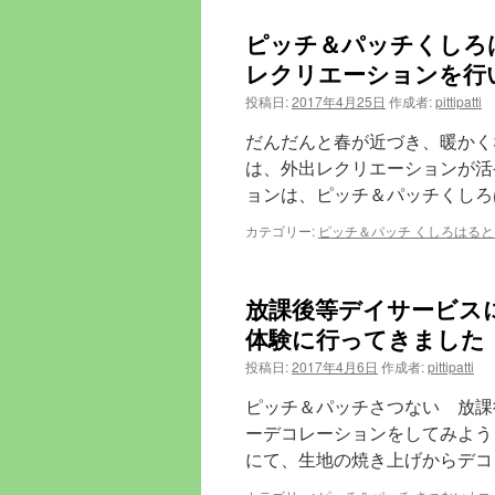
ん
ピッチ＆パッチくしろ
が
ー
レクリエーションを行
で
音
投稿日:
2017年4月25日
作成者:
pittipatti
楽
体
だんだんと春が近づき、暖かく
操
は、外出レクリエーションが活
レ
ョンは、ピッチ＆パッチくしろ
ク
リ
カテゴリー:
ピッチ＆パッチ くしろはると
エ
ー
シ
ョ
放課後等デイサービス
ン
体験に行ってきました
を
行
投稿日:
2017年4月6日
作成者:
pittipatti
い
ま
ピッチ＆パッチさつない 放課
し
ーデコレーションをしてみよう
た
は
にて、生地の焼き上げからデコ
放