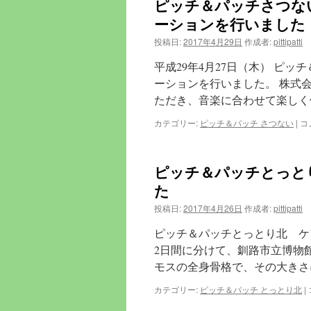
ピッチ＆パッチさつな
ン
ーションを行いました
ツ
投稿日:
2017年4月29日
作成者:
pittipatti
へ
平成29年4月27日（木） ピ
ーションを行いました。 株式
ス
ただき、音楽に合わせて楽しく
キ
ピ
カテゴリー:
ピッチ＆パッチ さつない
|
コ
ッ
ッ
チ
＆
プ
ピッチ＆パッチとっと
パ
ッ
た
チ
投稿日:
2017年4月26日
作成者:
pittipatti
さ
つ
ピッチ＆パッチとっとり北 ケア
な
2日間に分けて、釧路市立博物
生
モスの全身骨格で、その大きさ
活
デ
カテゴリー:
ピッチ＆パッチ とっとり北
|
イ
や