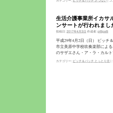
カテゴリー:
ピッチ＆パッチ さつない
|
コ
課
後
等
生活介護事業所イカサ
デ
イ
ンサートが行われまし
サ
投稿日:
2017年4月3日
作成者:
pittipatti
ー
ビ
平成29年4月2日（日） ピッ
ス
に
市立美原中学校吹奏楽部による
ー
のサザエさん・ア・ラ・カルト
菓
カテゴリー:
ピッチ＆パッチ とっとり北
|
子
工
房
ク
ッ
キ
ー
デ
コ
レ
ー