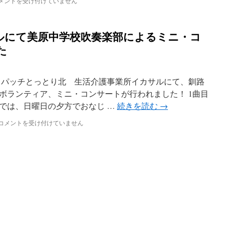
メントを受け付けていません
ま
ケ
し
ア
た
ホ
は
ルにて美原中学校吹奏楽部によるミニ・コ
ー
ム
た
か
ん
月
え
チ＆パッチとっとり北 生活介護事業所イカサルにて、釧路
ん
ボランティア、ミニ・コンサートが行われました！ 1曲目
で
では、日曜日の夕方でおなじ …
続きを読む
→
ラ
に
ン
生
コメントを受け付けていません
チ
活
レ
介
ク
護
リ
事
エ
業
ー
所
シ
イ
ョ
カ
ン
サ
を
ル
行
に
い