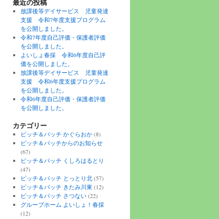
最近の投稿
放課後等デイサービス 児童発達
支援 令和7年度支援プログラム
を公開しました。
令和7年度自己評価・保護者評価
を公開しました。
よいしょ春採 令和6年度自己評
価を公開しました。
放課後等デイサービス 児童発達
支援 令和6年度支援プログラム
を公開しました。
令和6年度自己評価・保護者評価
を公開しました。
カテゴリー
ピッチ＆パッチ かぐらおか
(8)
ピッチ＆パッチからのお知らせ
(67)
ピッチ＆パッチ くしろはるとり
(47)
ピッチ＆パッチ とっとり北
(57)
ピッチ＆パッチ きたみ川東
(12)
ピッチ＆パッチ さつない
(22)
グループホーム よいしょ！春採
(12)