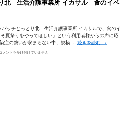
り北 生活介護事業所 イカサル 食のイベ
＆パッチとっとり北 生活介護事業所 イカサルで、食のイ
こそ夏祭りをやってほしい」という利用者様からの声に応
染症の勢いが収まらない中、規模 …
続きを読む
→
ピ
コメントを受け付けていません
ッ
チ
＆
パ
ッ
チ
と
っ
と
り
北
生
活
介
護