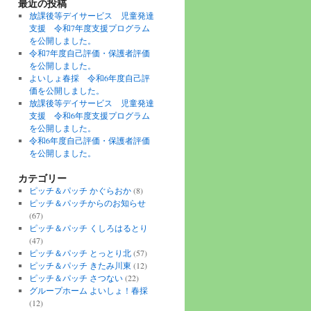
最近の投稿
放課後等デイサービス 児童発達
支援 令和7年度支援プログラム
を公開しました。
令和7年度自己評価・保護者評価
を公開しました。
よいしょ春採 令和6年度自己評
価を公開しました。
放課後等デイサービス 児童発達
支援 令和6年度支援プログラム
を公開しました。
令和6年度自己評価・保護者評価
を公開しました。
カテゴリー
ピッチ＆パッチ かぐらおか
(8)
ピッチ＆パッチからのお知らせ
(67)
ピッチ＆パッチ くしろはるとり
(47)
ピッチ＆パッチ とっとり北
(57)
ピッチ＆パッチ きたみ川東
(12)
ピッチ＆パッチ さつない
(22)
グループホーム よいしょ！春採
(12)