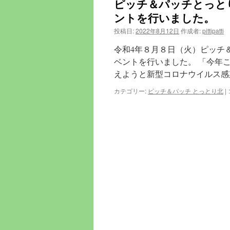
ピッチ＆パッチとっと
ン
ントを行いました。
ツ
投稿日:
2022年8月12日
作成者:
pittipatti
へ
令和4年８月８日（火）ピッチ
ベントを行いました。 「今年
ス
えようと新型コロナウイルス感
キ
カテゴリー:
ピッチ＆パッチ とっとり北
|
ッ
プ