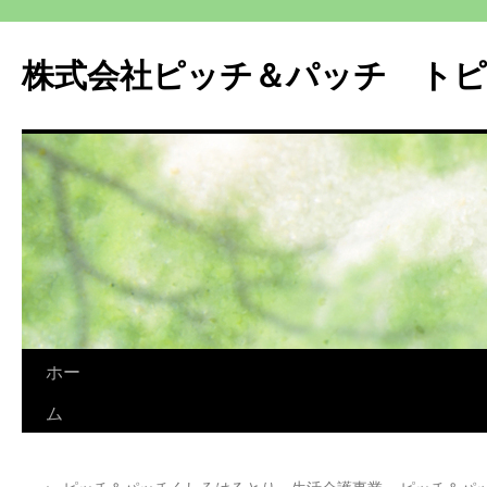
株式会社ピッチ＆パッチ ト
コ
ホー
ン
ム
テ
←
ピッチ＆パッチくしろはるとり 生活介護事業
ピッチ＆パ