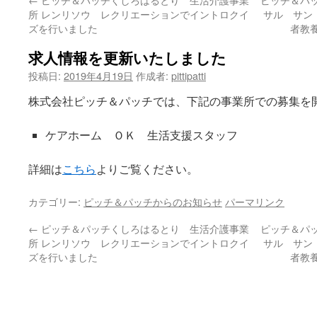
ン
所 レンリソウ レクリエーションでイントロクイ
サル サン
ズを行いました
者教
ツ
求人情報を更新いたしました
へ
投稿日:
2019年4月19日
作成者:
pittipatti
ス
株式会社ピッチ＆パッチでは、下記の事業所での募集を
キ
ケアホーム ＯＫ 生活支援スタッフ
ッ
プ
詳細は
こちら
よりご覧ください。
カテゴリー:
ピッチ＆パッチからのお知らせ
パーマリンク
←
ピッチ＆パッチくしろはるとり 生活介護事業
ピッチ＆パ
所 レンリソウ レクリエーションでイントロクイ
サル サン
ズを行いました
者教