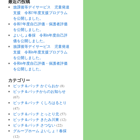
最近の投稿
放課後等デイサービス 児童発達
支援 令和7年度支援プログラム
を公開しました。
令和7年度自己評価・保護者評価
を公開しました。
よいしょ春採 令和6年度自己評
価を公開しました。
放課後等デイサービス 児童発達
支援 令和6年度支援プログラム
を公開しました。
令和6年度自己評価・保護者評価
を公開しました。
カテゴリー
ピッチ＆パッチ かぐらおか
(8)
ピッチ＆パッチからのお知らせ
(67)
ピッチ＆パッチ くしろはるとり
(47)
ピッチ＆パッチ とっとり北
(57)
ピッチ＆パッチ きたみ川東
(12)
ピッチ＆パッチ さつない
(22)
グループホーム よいしょ！春採
(12)