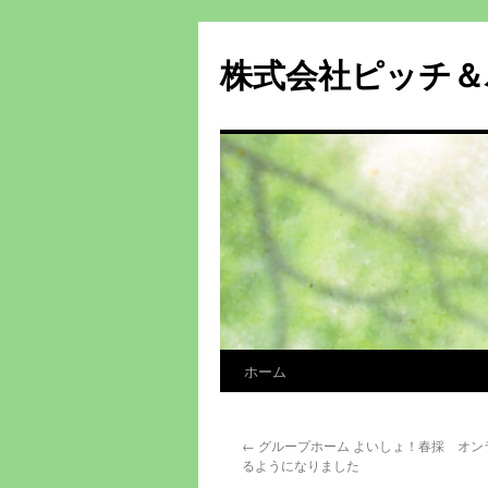
株式会社ピッチ＆
ホーム
コ
ン
←
グループホーム よいしょ！春採 オン
テ
るようになりました