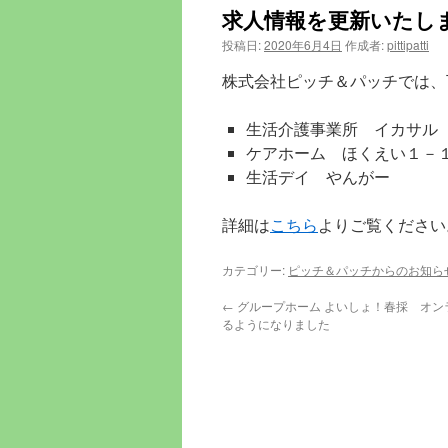
ン
求人情報を更新いたし
ツ
投稿日:
2020年6月4日
作成者:
pittipatti
株式会社ピッチ＆パッチでは、
へ
ス
生活介護事業所 イカサ
ケアホーム ほくえい１－
キ
生活デイ やんがー
ッ
詳細は
こちら
よりご覧ください
プ
カテゴリー:
ピッチ＆パッチからのお知ら
←
グループホーム よいしょ！春採 オン
るようになりました