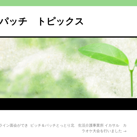
パッチ トピックス
ライン面会ができ
ピッチ＆パッチとっとり北 生活介護事業所 イカサル カ
ラオケ大会を行いました
→