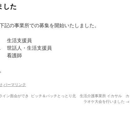
ました
下記の事業所での募集を開始いたしました。
ル 生活支援員
１ 世話人・生活支援員
 看護師
。
せ
パーマリンク
ライン面会ができ
ピッチ＆パッチとっとり北 生活介護事業所 イカサル カ
ラオケ大会を行いました
→