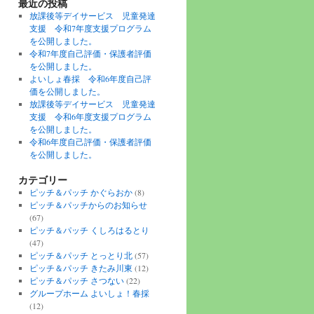
最近の投稿
放課後等デイサービス 児童発達
支援 令和7年度支援プログラム
を公開しました。
令和7年度自己評価・保護者評価
を公開しました。
よいしょ春採 令和6年度自己評
価を公開しました。
放課後等デイサービス 児童発達
支援 令和6年度支援プログラム
を公開しました。
令和6年度自己評価・保護者評価
を公開しました。
カテゴリー
ピッチ＆パッチ かぐらおか
(8)
ピッチ＆パッチからのお知らせ
(67)
ピッチ＆パッチ くしろはるとり
(47)
ピッチ＆パッチ とっとり北
(57)
ピッチ＆パッチ きたみ川東
(12)
ピッチ＆パッチ さつない
(22)
グループホーム よいしょ！春採
(12)