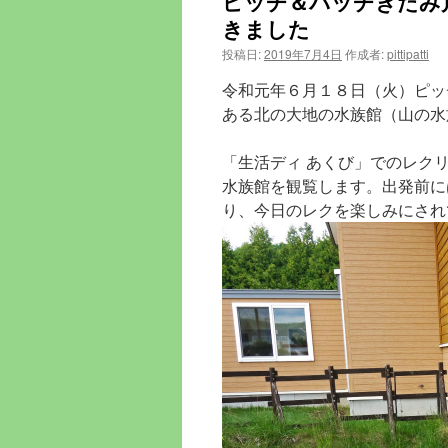
ピッチ＆パッチきたみ
ン
きました
ツ
投稿日:
2019年7月4日
作成者:
pittipatti
へ
令和元年６月１８日（火）ピッ
ある北の大地の水族館（山の水
ス
キ
「生活ディ あくび」でのレク
水族館を観覧します。出発前に
ッ
り、今日のレクを楽しみにされ
プ